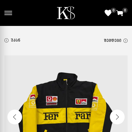
0
0
ᲣᲙᲐᲜ
ᲨᲔᲛᲓᲔᲒᲘ