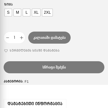
ᲖᲝᲛᲐ
S
M
L
XL
2XL
ᲙᲐᲚᲐᲗᲐᲨᲘ ᲓᲐᲛᲐᲢᲔᲑᲐ
სურვილების სიაში დამატება
ᲡᲬᲠᲐᲤᲘ ᲨᲔᲫᲔᲜᲐ
კატეგორია:
F1
დამატებითი ინფორმაცია