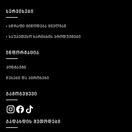
ᲡᲔᲠᲕᲘᲡᲔᲑᲘ
• სწრაფი მიწოდება ყველგან
• საუკეთესო ხარისხის პროდუქტები
ᲘᲜᲤᲝᲠᲛᲐᲪᲘᲐ
კონტაქტი
წესები და პირობები
ᲒᲐᲛᲝᲒᲕᲧᲔᲕᲘ
ᲒᲐᲓᲐᲮᲓᲘᲡ ᲛᲔᲗᲝᲓᲔᲑᲘ