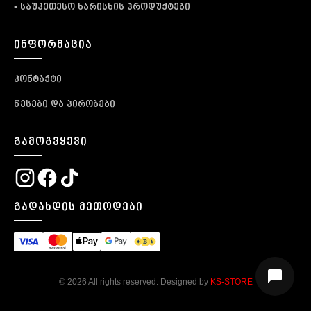
• საუკეთესო ხარისხის პროდუქტები
ᲘᲜᲤᲝᲠᲛᲐᲪᲘᲐ
კონტაქტი
წესები და პირობები
ᲒᲐᲛᲝᲒᲕᲧᲔᲕᲘ
ᲒᲐᲓᲐᲮᲓᲘᲡ ᲛᲔᲗᲝᲓᲔᲑᲘ
© 2026 All rights reserved. Designed by
KS-STORE