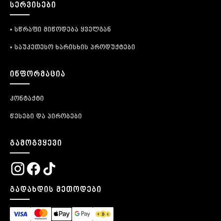
ᲡᲔᲠᲕᲘᲡᲔᲑᲘ
• სწრაფი მიწოდება ყველგან
• საუკეთესო ხარისხის პროდუქტები
ᲘᲜᲤᲝᲠᲛᲐᲪᲘᲐ
კონტაქტი
წესები და პირობები
ᲒᲐᲛᲝᲒᲕᲧᲔᲕᲘ
ᲒᲐᲓᲐᲮᲓᲘᲡ ᲛᲔᲗᲝᲓᲔᲑᲘ