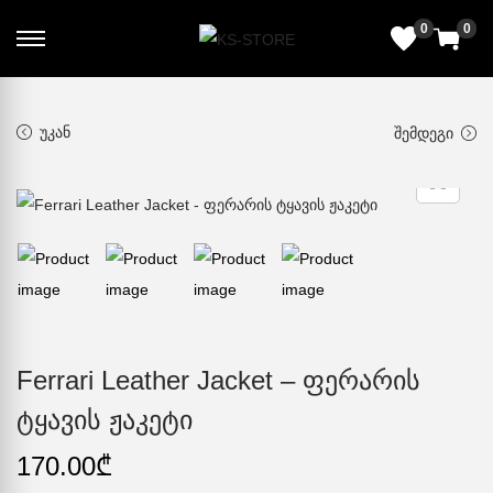
0
0
ᲣᲙᲐᲜ
ᲨᲔᲛᲓᲔᲒᲘ
Ferrari Leather Jacket – ფერარის
ტყავის ჟაკეტი
170.00
₾