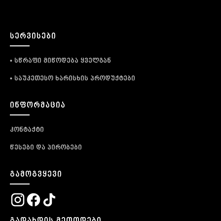
ᲡᲔᲠᲕᲘᲡᲔᲑᲘ
• სწრაფი მიწოდება ყველგან
• საუკეთესო ხარისხის პროდუქტები
ᲘᲜᲤᲝᲠᲛᲐᲪᲘᲐ
კონტაქტი
წესები და პირობები
ᲒᲐᲛᲝᲒᲕᲧᲔᲕᲘ
ᲒᲐᲓᲐᲮᲓᲘᲡ ᲛᲔᲗᲝᲓᲔᲑᲘ