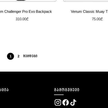
m Challenger Pro Evo Backpack
Venum Classic Muay Th
310.00
₾
75.00
₾
არჩევის პარამეტრები
არჩევის პარამ
სურვილების სიაში დამატება
სურვილების სიაში
1
2
ᲨᲔᲛᲓᲔᲒᲘ
ᲐᲪᲘᲐ
ᲒᲐᲛᲝᲒᲕᲧᲔᲕᲘ