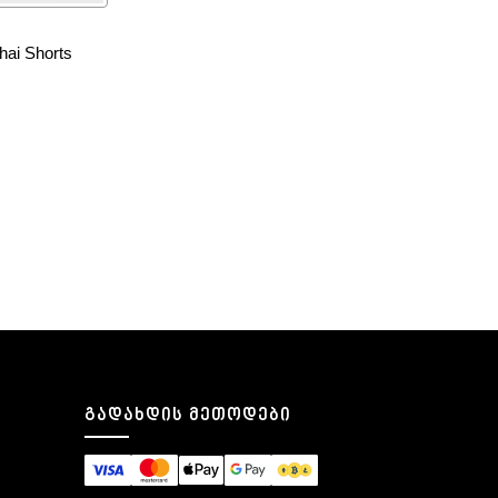
ai Shorts
ეტრები
 დამატება
ᲒᲐᲓᲐᲮᲓᲘᲡ ᲛᲔᲗᲝᲓᲔᲑᲘ