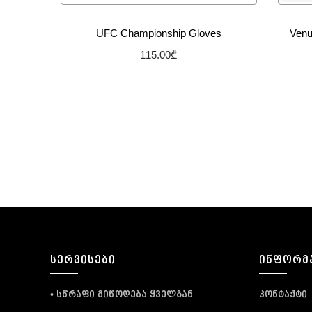
UFC Championship Gloves
Venu
115.00
₾
არჩევის პარამეტრები
სურვილების სიაში დამატება
ᲡᲔᲠᲕᲘᲡᲔᲑᲘ
ᲘᲜᲤᲝᲠᲛ
• სწრაფი მიწოდება ყველგან
კონტაქტი