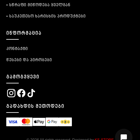
• სწრაფი მიწოდება ყველგან
• საუკეთესო ხარისხის პროდუქტები
ᲘᲜᲤᲝᲠᲛᲐᲪᲘᲐ
კონტაქტი
წესები და პირობები
ᲒᲐᲛᲝᲒᲕᲧᲔᲕᲘ
ᲒᲐᲓᲐᲮᲓᲘᲡ ᲛᲔᲗᲝᲓᲔᲑᲘ