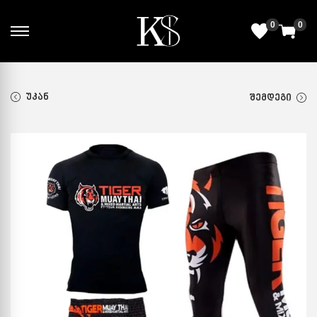
0
0
ᲣᲙᲐᲜ
ᲨᲔᲛᲓᲔᲒᲘ