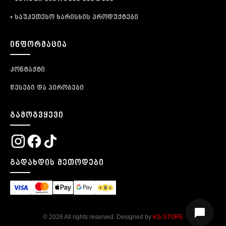
• საუკეთესო ხარისხის პროდუქტები
ᲘᲜᲤᲝᲠᲛᲐᲪᲘᲐ
კონტაქტი
წესები და პირობები
ᲒᲐᲛᲝᲒᲕᲧᲔᲕᲘ
ᲒᲐᲓᲐᲮᲓᲘᲡ ᲛᲔᲗᲝᲓᲔᲑᲘ
© 2026 All rights reserved. Designed by
KS-STORE