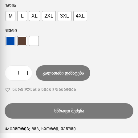
ᲖᲝᲛᲐ
M
L
XL
2XL
3XL
4XL
ᲤᲔᲠᲘ
ᲙᲐᲚᲐᲗᲐᲨᲘ ᲓᲐᲛᲐᲢᲔᲑᲐ
სურვილების სიაში დამატება
ᲡᲬᲠᲐᲤᲘ ᲨᲔᲫᲔᲜᲐ
კატეგორია:
მმა
,
სპორტი
,
ვენუმი