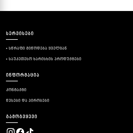
ᲡᲔᲠᲕᲘᲡᲔᲑᲘ
• სწრაფი მიწოდება ყველგან
• საუკეთესო ხარისხის პროდუქტები
ᲘᲜᲤᲝᲠᲛᲐᲪᲘᲐ
კონტაქტი
წესები და პირობები
ᲒᲐᲛᲝᲒᲕᲧᲔᲕᲘ