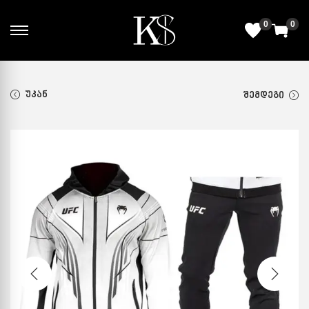
0
0
ᲣᲙᲐᲜ
ᲨᲔᲛᲓᲔᲒᲘ